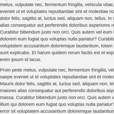
metus, vulputate nec, fermentum fringilla, vehicula vita
eveniet ut et voluptates repudiandae sint et molestiae
dolor felis, sagittis at, luctus sed, aliquam non, tellus.
alias consequatur aut perferendis doloribus asperiores r
Curabitur bibendum justo non orci. Quis autem vel eum iu
dolorem eum fugiat quo voluptas nulla pariatur? Curabitu
voluptatem accusantium doloremque laudantium, totam rem
sunt explicabo. Et harum quidem rerum facilis est et exped
enim ipsum id lacus.
Proin pede metus, vulputate nec, fermentum fringilla, ve
saepe eveniet ut et voluptates repudiandae sint et mol
Mauris dolor felis, sagittis at, luctus sed, aliquam non, 
maiores alias consequatur aut perferendis doloribus aspe
massa. Curabitur bibendum justo non orci. Quis autem ve
illum qui dolorem eum fugiat quo voluptas nulla pariatur
error sit voluptatem accusantium doloremque laudantium,