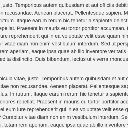
e, justo. Temporibus autem quibusdam et aut officiis debi
 non recusandae. Aenean placerat. Pellentesque sapien. 
 In rutrum. Itaque earum rerum hic tenetur a sapiente delec
epellat. Praesent in mauris eu tortor porttitor accumsan.
re reprehenderit qui in ea voluptate velit esse quam nihi
r vitae diam non enim vestibulum interdum. Sed ut perspi
 aperiam, eaque ipsa quae ab illo inventore veritatis et
ita distinctio. Duis bibendum, lectus ut viverra rhoncus, 
hicula vitae, justo. Temporibus autem quibusdam et aut of
estiae non recusandae. Aenean placerat. Pellentesque sa
tellus. In rutrum. Itaque earum rerum hic tenetur a sapient
riores repellat. Praesent in mauris eu tortor porttitor a
l eum iure reprehenderit qui in ea voluptate velit esse 
? Curabitur vitae diam non enim vestibulum interdum. Sed
 totam rem aperiam, eaque ipsa quae ab illo inventore ve